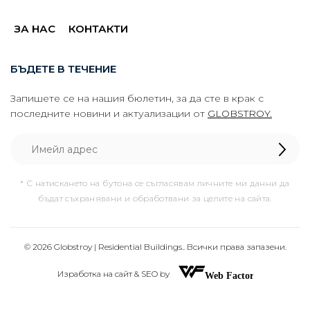
ЗА НАС
КОНТАКТИ
БЪДЕТЕ В ТЕЧЕНИЕ
Запишете се на нашия бюлетин, за да сте в крак с
последните новини и актуализации от
GLOBSTROY.
* С натискането на бутона се съгласявам личните ми данни да
бъдат съхранявани и обработвани за целите на сайта.
© 2026 Globstroy | Residential Buildings.. Всички права запазени.
Изработка на сайт & SEO by