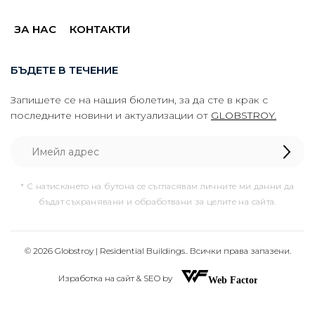
ЗА НАС
КОНТАКТИ
БЪДЕТЕ В ТЕЧЕНИЕ
Запишете се на нашия бюлетин, за да сте в крак с
последните новини и актуализации от
GLOBSTROY.
* С натискането на бутона се съгласявам личните ми данни да
бъдат съхранявани и обработвани за целите на сайта.
© 2026 Globstroy | Residential Buildings.. Всички права запазени.
Изработка на сайт & SEO by