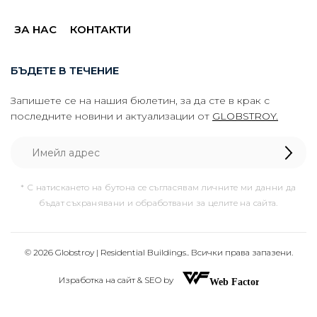
ЗА НАС
КОНТАКТИ
БЪДЕТЕ В ТЕЧЕНИЕ
Запишете се на нашия бюлетин, за да сте в крак с
последните новини и актуализации от
GLOBSTROY.
* С натискането на бутона се съгласявам личните ми данни да
бъдат съхранявани и обработвани за целите на сайта.
© 2026 Globstroy | Residential Buildings.. Всички права запазени.
Изработка на сайт & SEO by