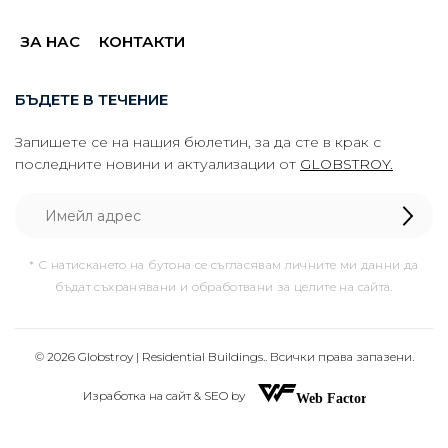
ЗА НАС
КОНТАКТИ
БЪДЕТЕ В ТЕЧЕНИЕ
Запишете се на нашия бюлетин, за да сте в крак с
последните новини и актуализации от
GLOBSTROY.
* С натискането на бутона се съгласявам личните ми данни да
бъдат съхранявани и обработвани за целите на сайта.
© 2026 Globstroy | Residential Buildings.. Всички права запазени.
Изработка на сайт & SEO by