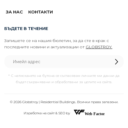
ЗА НАС
КОНТАКТИ
БЪДЕТЕ В ТЕЧЕНИЕ
Запишете се на нашия бюлетин, за да сте в крак с
последните новини и актуализации от
GLOBSTROY.
* С натискането на бутона се съгласявам личните ми данни да
бъдат съхранявани и обработвани за целите на сайта.
© 2026 Globstroy | Residential Buildings.. Всички права запазени.
Изработка на сайт & SEO by