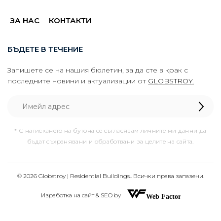
ЗА НАС
КОНТАКТИ
БЪДЕТЕ В ТЕЧЕНИЕ
Запишете се на нашия бюлетин, за да сте в крак с
последните новини и актуализации от
GLOBSTROY.
* С натискането на бутона се съгласявам личните ми данни да
бъдат съхранявани и обработвани за целите на сайта.
© 2026 Globstroy | Residential Buildings.. Всички права запазени.
Изработка на сайт & SEO by