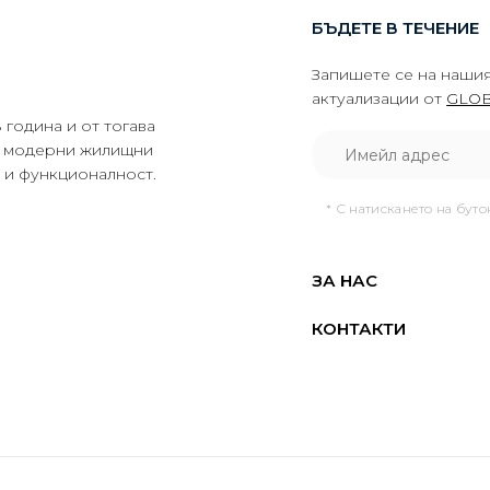
БЪДЕТЕ В ТЕЧЕНИЕ
Запишете се на нашия
актуализации от
GLOB
година и от тогава
да модерни жилищни
о и функционалност.
* С натискането на бут
ЗА НАС
КОНТАКТИ