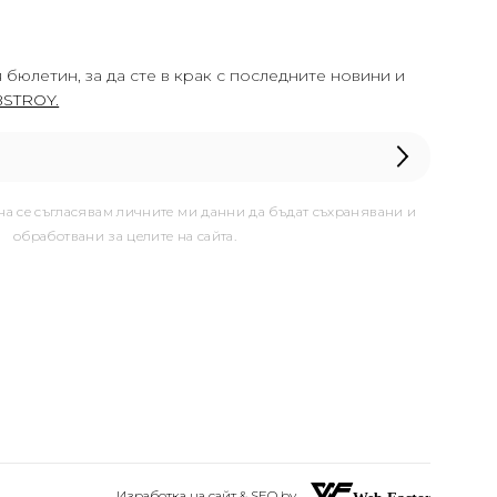
 бюлетин, за да сте в крак с последните новини и
STROY.
она се съгласявам личните ми данни да бъдат съхранявани и
обработвани за целите на сайта.
Изработка на сайт & SEO by