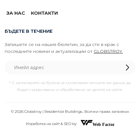
ЗА НАС
КОНТАКТИ
БЪДЕТЕ В ТЕЧЕНИЕ
Запишете се на нашия бюлетин, за да сте в крак с
последните новини и актуализации от
GLOBSTROY.
* С натискането на бутона се съгласявам личните ми данни да
бъдат съхранявани и обработвани за целите на сайта.
© 2026 Globstroy | Residential Buildings.. Всички права запазени.
Изработка на сайт & SEO by