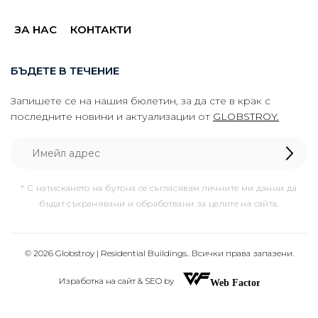
ЗА НАС
КОНТАКТИ
БЪДЕТЕ В ТЕЧЕНИЕ
Запишете се на нашия бюлетин, за да сте в крак с
последните новини и актуализации от
GLOBSTROY.
* С натискането на бутона се съгласявам личните ми данни да
бъдат съхранявани и обработвани за целите на сайта.
© 2026 Globstroy | Residential Buildings.. Всички права запазени.
Изработка на сайт & SEO by