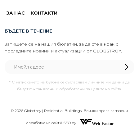
ЗА НАС
КОНТАКТИ
БЪДЕТЕ В ТЕЧЕНИЕ
Запишете се на нашия бюлетин, за да сте в крак с
последните новини и актуализации от
GLOBSTROY.
* С натискането на бутона се съгласявам личните ми данни да
бъдат съхранявани и обработвани за целите на сайта.
© 2026 Globstroy | Residential Buildings.. Всички права запазени.
Изработка на сайт & SEO by