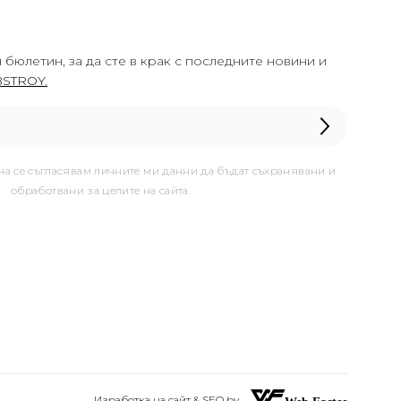
 бюлетин, за да сте в крак с последните новини и
STROY.
она се съгласявам личните ми данни да бъдат съхранявани и
обработвани за целите на сайта.
Изработка на сайт & SEO by