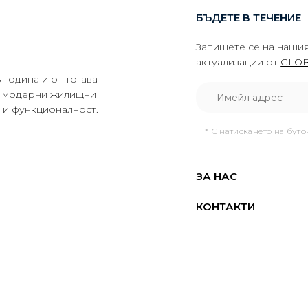
БЪДЕТЕ В ТЕЧЕНИЕ
Запишете се на нашия
актуализации от
GLOB
година и от тогава
да модерни жилищни
о и функционалност.
* С натискането на бут
ЗА НАС
КОНТАКТИ