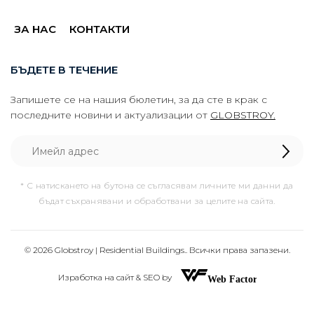
ЗА НАС
КОНТАКТИ
БЪДЕТЕ В ТЕЧЕНИЕ
Запишете се на нашия бюлетин, за да сте в крак с
последните новини и актуализации от
GLOBSTROY.
* С натискането на бутона се съгласявам личните ми данни да
бъдат съхранявани и обработвани за целите на сайта.
© 2026 Globstroy | Residential Buildings.. Всички права запазени.
Изработка на сайт & SEO by