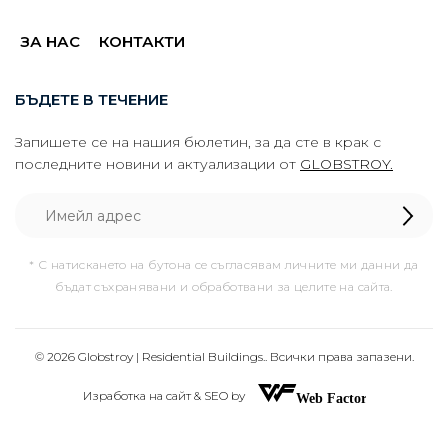
ЗА НАС
КОНТАКТИ
БЪДЕТЕ В ТЕЧЕНИЕ
Запишете се на нашия бюлетин, за да сте в крак с
последните новини и актуализации от
GLOBSTROY.
* С натискането на бутона се съгласявам личните ми данни да
бъдат съхранявани и обработвани за целите на сайта.
© 2026 Globstroy | Residential Buildings.. Всички права запазени.
Изработка на сайт & SEO by