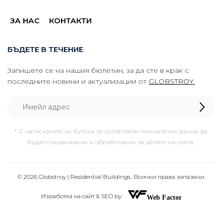
ЗА НАС
КОНТАКТИ
БЪДЕТЕ В ТЕЧЕНИЕ
Запишете се на нашия бюлетин, за да сте в крак с
последните новини и актуализации от
GLOBSTROY.
* С натискането на бутона се съгласявам личните ми данни да
бъдат съхранявани и обработвани за целите на сайта.
© 2026 Globstroy | Residential Buildings.. Всички права запазени.
Изработка на сайт & SEO by