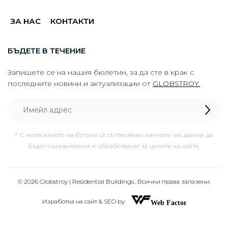
ЗА НАС
КОНТАКТИ
БЪДЕТЕ В ТЕЧЕНИЕ
Запишете се на нашия бюлетин, за да сте в крак с
последните новини и актуализации от
GLOBSTROY.
* С натискането на бутона се съгласявам личните ми данни да
бъдат съхранявани и обработвани за целите на сайта.
© 2026 Globstroy | Residential Buildings.. Всички права запазени.
Изработка на сайт & SEO by