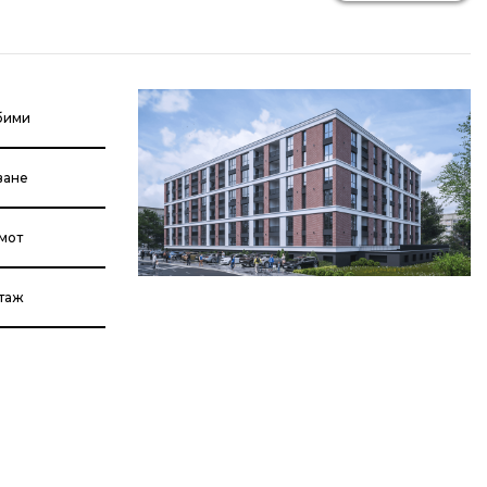
бими
ване
мот
етаж