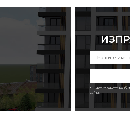
ИЗПР
* С натискането на б
сайта.