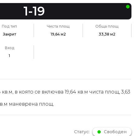
1-19
Под тип
Чиста площ
Обща площ
Закрит
19,64 м2
33,38 м2
Вход
1
кв.м, в която се включва 19,64 кв.м чиста площ, 3,63
 кв.м маневрена площ.
Статус:
Свободен