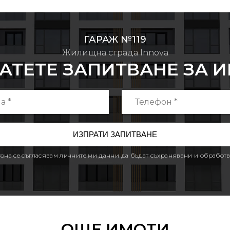
ГАРАЖ №119
Жилищна сграда Innova
АТЕТЕ ЗАПИТВАНЕ ЗА 
утона се съгласявам личните ми данни да бъдат съхранявани и обработв
ОЩЕ ИМОТИ