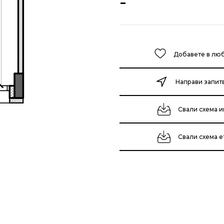
-
Добавете в лю
Направи запит
Свали схема и
Свали схема 