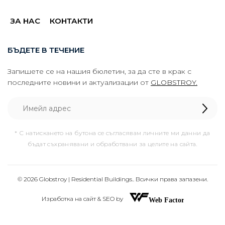
ЗА НАС
КОНТАКТИ
БЪДЕТЕ В ТЕЧЕНИЕ
Запишете се на нашия бюлетин, за да сте в крак с
последните новини и актуализации от
GLOBSTROY.
* С натискането на бутона се съгласявам личните ми данни да
бъдат съхранявани и обработвани за целите на сайта.
© 2026 Globstroy | Residential Buildings.. Всички права запазени.
Изработка на сайт & SEO by