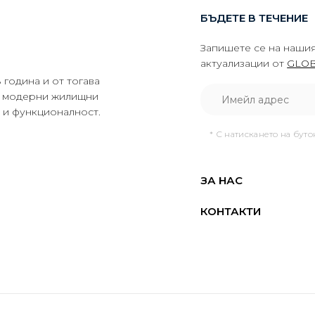
БЪДЕТЕ В ТЕЧЕНИЕ
Запишете се на нашия
актуализации от
GLOB
година и от тогава
да модерни жилищни
о и функционалност.
* С натискането на бут
ЗА НАС
КОНТАКТИ