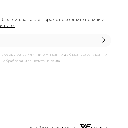
 бюлетин, за да сте в крак с последните новини и
STROY.
она се съгласявам личните ми данни да бъдат съхранявани и
обработвани за целите на сайта.
Изработка на сайт & SEO by