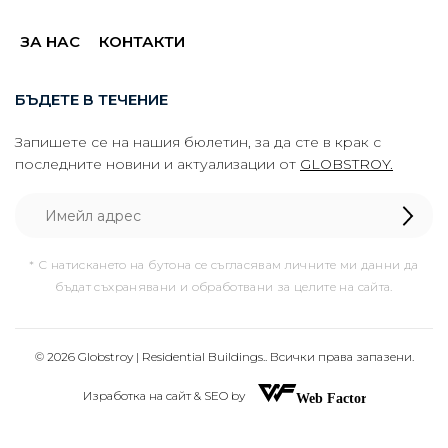
ЗА НАС
КОНТАКТИ
БЪДЕТЕ В ТЕЧЕНИЕ
Запишете се на нашия бюлетин, за да сте в крак с
последните новини и актуализации от
GLOBSTROY.
* С натискането на бутона се съгласявам личните ми данни да
бъдат съхранявани и обработвани за целите на сайта.
© 2026 Globstroy | Residential Buildings.. Всички права запазени.
Изработка на сайт & SEO by