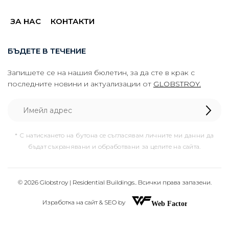
ЗА НАС
КОНТАКТИ
БЪДЕТЕ В ТЕЧЕНИЕ
Запишете се на нашия бюлетин, за да сте в крак с
последните новини и актуализации от
GLOBSTROY.
* С натискането на бутона се съгласявам личните ми данни да
бъдат съхранявани и обработвани за целите на сайта.
© 2026 Globstroy | Residential Buildings.. Всички права запазени.
Изработка на сайт & SEO by