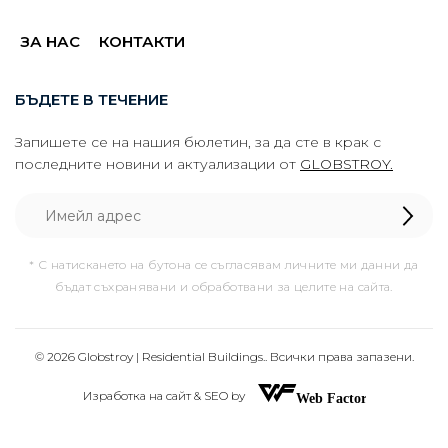
ЗА НАС
КОНТАКТИ
БЪДЕТЕ В ТЕЧЕНИЕ
Запишете се на нашия бюлетин, за да сте в крак с
последните новини и актуализации от
GLOBSTROY.
* С натискането на бутона се съгласявам личните ми данни да
бъдат съхранявани и обработвани за целите на сайта.
© 2026 Globstroy | Residential Buildings.. Всички права запазени.
Изработка на сайт & SEO by