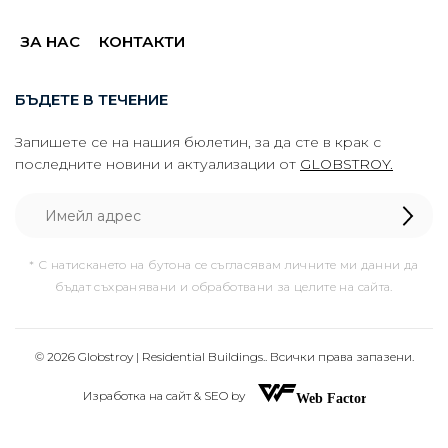
ЗА НАС
КОНТАКТИ
БЪДЕТЕ В ТЕЧЕНИЕ
Запишете се на нашия бюлетин, за да сте в крак с
последните новини и актуализации от
GLOBSTROY.
* С натискането на бутона се съгласявам личните ми данни да
бъдат съхранявани и обработвани за целите на сайта.
© 2026 Globstroy | Residential Buildings.. Всички права запазени.
Изработка на сайт & SEO by