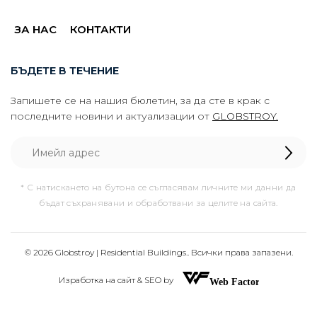
ЗА НАС
КОНТАКТИ
БЪДЕТЕ В ТЕЧЕНИЕ
Запишете се на нашия бюлетин, за да сте в крак с
последните новини и актуализации от
GLOBSTROY.
* С натискането на бутона се съгласявам личните ми данни да
бъдат съхранявани и обработвани за целите на сайта.
© 2026 Globstroy | Residential Buildings.. Всички права запазени.
Изработка на сайт & SEO by