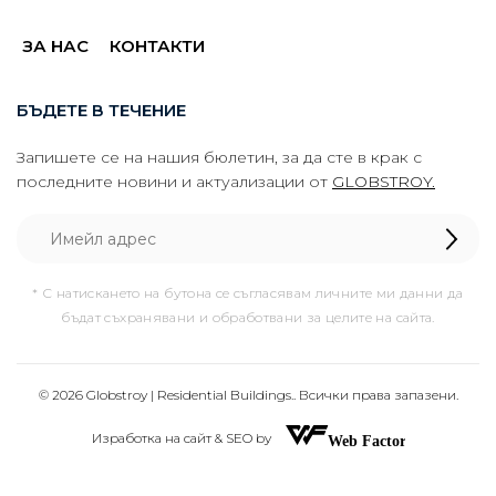
ЗА НАС
КОНТАКТИ
БЪДЕТЕ В ТЕЧЕНИЕ
Запишете се на нашия бюлетин, за да сте в крак с
последните новини и актуализации от
GLOBSTROY.
* С натискането на бутона се съгласявам личните ми данни да
бъдат съхранявани и обработвани за целите на сайта.
© 2026 Globstroy | Residential Buildings.. Всички права запазени.
Изработка на сайт & SEO by