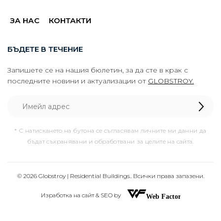
ЗА НАС
КОНТАКТИ
БЪДЕТЕ В ТЕЧЕНИЕ
Запишете се на нашия бюлетин, за да сте в крак с
последните новини и актуализации от
GLOBSTROY.
* С натискането на бутона се съгласявам личните ми данни да
бъдат съхранявани и обработвани за целите на сайта.
© 2026 Globstroy | Residential Buildings.. Всички права запазени.
Изработка на сайт & SEO by