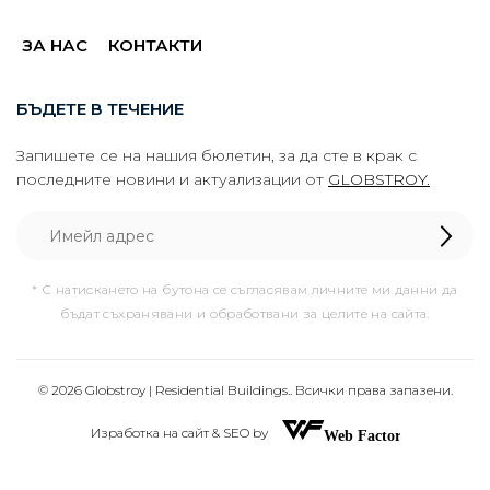
ЗА НАС
КОНТАКТИ
БЪДЕТЕ В ТЕЧЕНИЕ
Запишете се на нашия бюлетин, за да сте в крак с
последните новини и актуализации от
GLOBSTROY.
* С натискането на бутона се съгласявам личните ми данни да
бъдат съхранявани и обработвани за целите на сайта.
© 2026 Globstroy | Residential Buildings.. Всички права запазени.
Изработка на сайт & SEO by