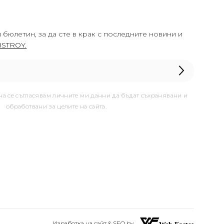
 бюлетин, за да сте в крак с последните новини и
STROY.
она се съгласявам личните ми данни да бъдат съхранявани и
обработвани за целите на сайта.
Изработка на сайт & SEO by