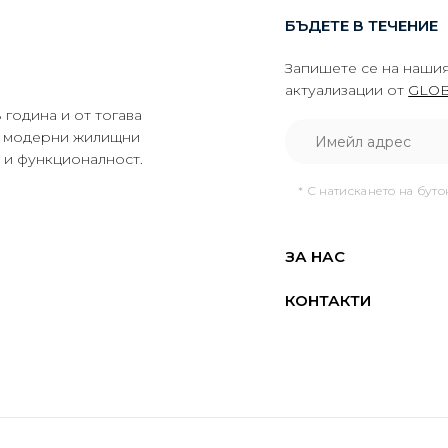
БЪДЕТЕ В ТЕЧЕНИЕ
Запишете се на нашия
актуализации от
GLOB
година и от тогава
да модерни жилищни
о и функционалност.
* С натискането на бут
ЗА НАС
КОНТАКТИ