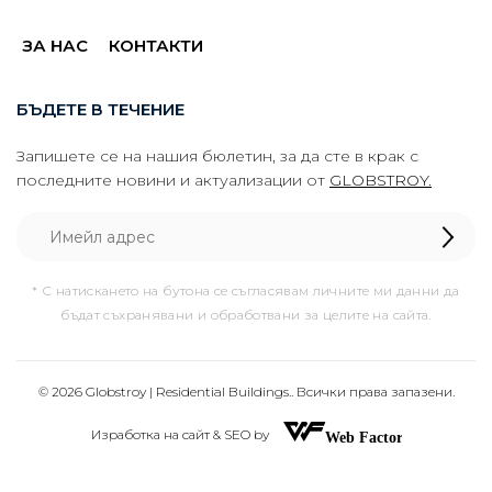
ЗА НАС
КОНТАКТИ
БЪДЕТЕ В ТЕЧЕНИЕ
Запишете се на нашия бюлетин, за да сте в крак с
последните новини и актуализации от
GLOBSTROY.
* С натискането на бутона се съгласявам личните ми данни да
бъдат съхранявани и обработвани за целите на сайта.
© 2026 Globstroy | Residential Buildings.. Всички права запазени.
Изработка на сайт & SEO by