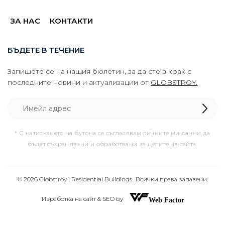
ЗА НАС
КОНТАКТИ
БЪДЕТЕ В ТЕЧЕНИЕ
Запишете се на нашия бюлетин, за да сте в крак с
последните новини и актуализации от
GLOBSTROY.
* С натискането на бутона се съгласявам личните ми данни да
бъдат съхранявани и обработвани за целите на сайта.
© 2026 Globstroy | Residential Buildings.. Всички права запазени.
Изработка на сайт & SEO by