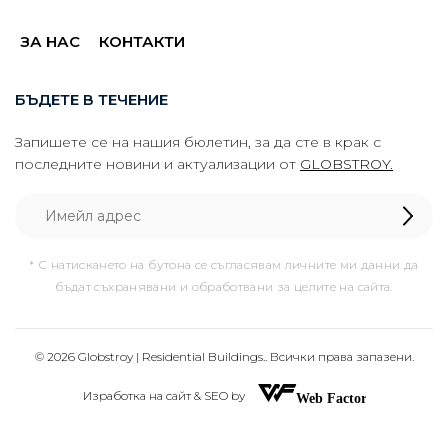
ЗА НАС
КОНТАКТИ
БЪДЕТЕ В ТЕЧЕНИЕ
Запишете се на нашия бюлетин, за да сте в крак с
последните новини и актуализации от
GLOBSTROY.
* С натискането на бутона се съгласявам личните ми данни да
бъдат съхранявани и обработвани за целите на сайта.
© 2026 Globstroy | Residential Buildings.. Всички права запазени.
Изработка на сайт & SEO by