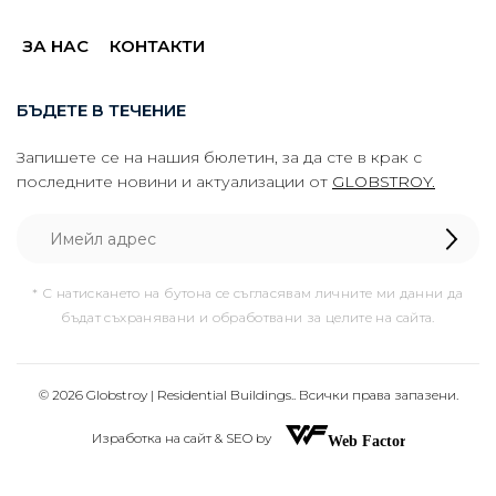
ЗА НАС
КОНТАКТИ
БЪДЕТЕ В ТЕЧЕНИЕ
Запишете се на нашия бюлетин, за да сте в крак с
последните новини и актуализации от
GLOBSTROY.
* С натискането на бутона се съгласявам личните ми данни да
бъдат съхранявани и обработвани за целите на сайта.
© 2026 Globstroy | Residential Buildings.. Всички права запазени.
Изработка на сайт & SEO by