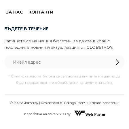
ЗА НАС
КОНТАКТИ
БЪДЕТЕ В ТЕЧЕНИЕ
Запишете се на нашия бюлетин, за да сте в крак с
последните новини и актуализации от
GLOBSTROY.
* С натискането на бутона се съгласявам личните ми данни да
бъдат съхранявани и обработвани за целите на сайта.
© 2026 Globstroy | Residential Buildings.. Всички права запазени.
Изработка на сайт & SEO by