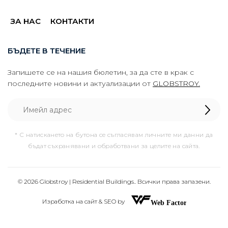
ЗА НАС
КОНТАКТИ
БЪДЕТЕ В ТЕЧЕНИЕ
Запишете се на нашия бюлетин, за да сте в крак с
последните новини и актуализации от
GLOBSTROY.
* С натискането на бутона се съгласявам личните ми данни да
бъдат съхранявани и обработвани за целите на сайта.
© 2026 Globstroy | Residential Buildings.. Всички права запазени.
Изработка на сайт & SEO by