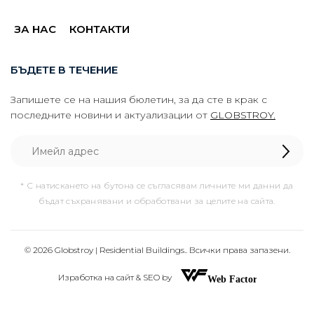
ЗА НАС
КОНТАКТИ
БЪДЕТЕ В ТЕЧЕНИЕ
Запишете се на нашия бюлетин, за да сте в крак с
последните новини и актуализации от
GLOBSTROY.
* С натискането на бутона се съгласявам личните ми данни да
бъдат съхранявани и обработвани за целите на сайта.
© 2026 Globstroy | Residential Buildings.. Всички права запазени.
Изработка на сайт & SEO by