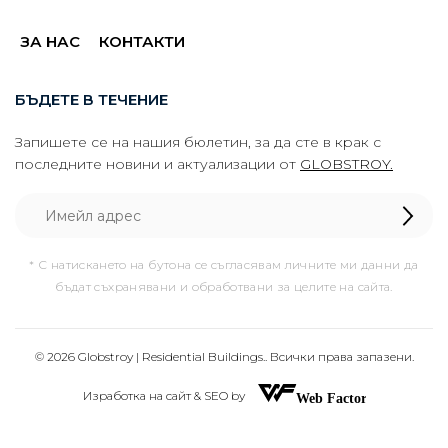
ЗА НАС
КОНТАКТИ
БЪДЕТЕ В ТЕЧЕНИЕ
Запишете се на нашия бюлетин, за да сте в крак с
последните новини и актуализации от
GLOBSTROY.
* С натискането на бутона се съгласявам личните ми данни да
бъдат съхранявани и обработвани за целите на сайта.
© 2026 Globstroy | Residential Buildings.. Всички права запазени.
Изработка на сайт & SEO by