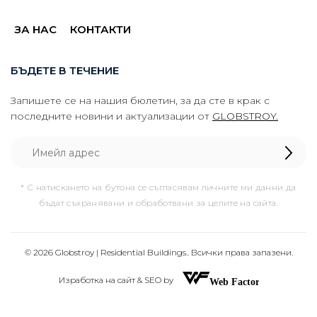
ЗА НАС
КОНТАКТИ
БЪДЕТЕ В ТЕЧЕНИЕ
Запишете се на нашия бюлетин, за да сте в крак с
последните новини и актуализации от
GLOBSTROY.
* С натискането на бутона се съгласявам личните ми данни да
бъдат съхранявани и обработвани за целите на сайта.
© 2026 Globstroy | Residential Buildings.. Всички права запазени.
Изработка на сайт & SEO by