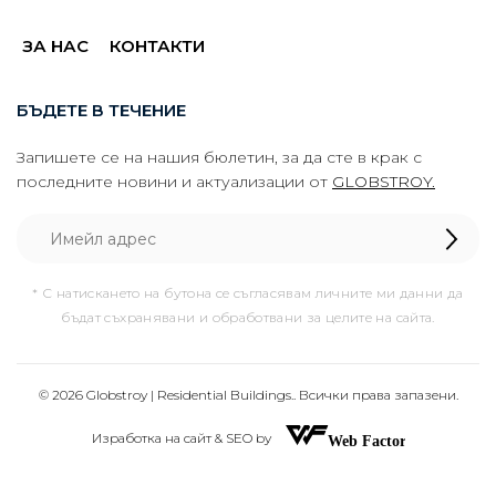
ЗА НАС
КОНТАКТИ
БЪДЕТЕ В ТЕЧЕНИЕ
Запишете се на нашия бюлетин, за да сте в крак с
последните новини и актуализации от
GLOBSTROY.
* С натискането на бутона се съгласявам личните ми данни да
бъдат съхранявани и обработвани за целите на сайта.
© 2026 Globstroy | Residential Buildings.. Всички права запазени.
Изработка на сайт & SEO by