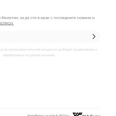
 бюлетин, за да сте в крак с последните новини и
STROY.
она се съгласявам личните ми данни да бъдат съхранявани и
обработвани за целите на сайта.
Изработка на сайт & SEO by