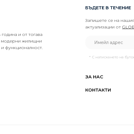
БЪДЕТЕ В ТЕЧЕНИЕ
Запишете се на нашия
актуализации от
GLOB
година и от тогава
да модерни жилищни
о и функционалност.
* С натискането на бут
ЗА НАС
КОНТАКТИ