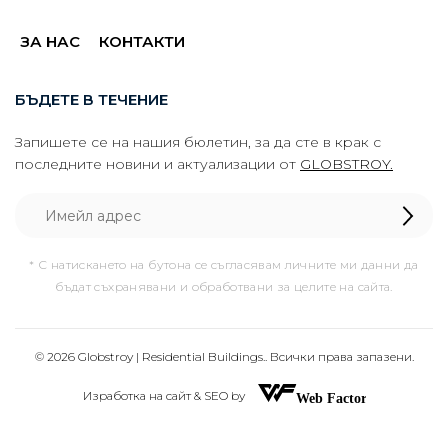
ЗА НАС
КОНТАКТИ
БЪДЕТЕ В ТЕЧЕНИЕ
Запишете се на нашия бюлетин, за да сте в крак с
последните новини и актуализации от
GLOBSTROY.
* С натискането на бутона се съгласявам личните ми данни да
бъдат съхранявани и обработвани за целите на сайта.
© 2026 Globstroy | Residential Buildings.. Всички права запазени.
Изработка на сайт & SEO by