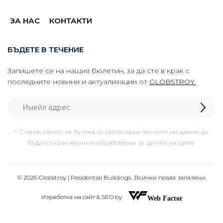
ЗА НАС
КОНТАКТИ
БЪДЕТЕ В ТЕЧЕНИЕ
Запишете се на нашия бюлетин, за да сте в крак с
последните новини и актуализации от
GLOBSTROY.
* С натискането на бутона се съгласявам личните ми данни да
бъдат съхранявани и обработвани за целите на сайта.
© 2026 Globstroy | Residential Buildings.. Всички права запазени.
Изработка на сайт & SEO by