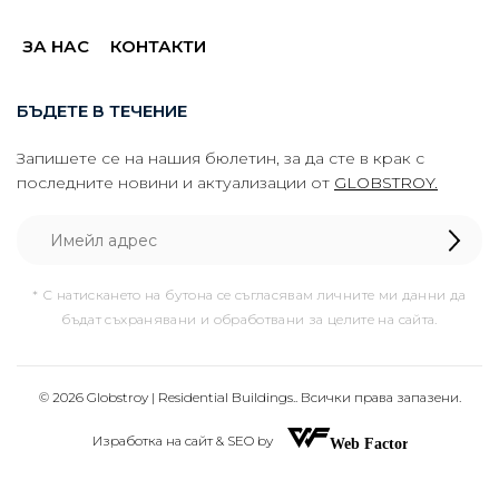
ЗА НАС
КОНТАКТИ
БЪДЕТЕ В ТЕЧЕНИЕ
Запишете се на нашия бюлетин, за да сте в крак с
последните новини и актуализации от
GLOBSTROY.
* С натискането на бутона се съгласявам личните ми данни да
бъдат съхранявани и обработвани за целите на сайта.
© 2026 Globstroy | Residential Buildings.. Всички права запазени.
Изработка на сайт & SEO by