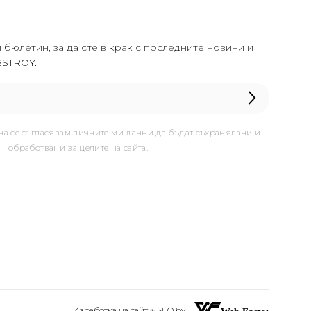
 бюлетин, за да сте в крак с последните новини и
STROY.
она се съгласявам личните ми данни да бъдат съхранявани и
обработвани за целите на сайта.
Изработка на сайт & SEO by