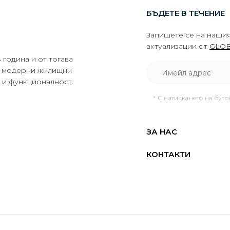
БЪДЕТЕ В ТЕЧЕНИЕ
Запишете се на нашия
актуализации от
GLOB
година и от тогава
да модерни жилищни
о и функционалност.
* С натискането на бут
ЗА НАС
КОНТАКТИ