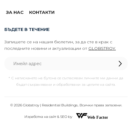
ЗА НАС
КОНТАКТИ
БЪДЕТЕ В ТЕЧЕНИЕ
Запишете се на нашия бюлетин, за да сте в крак с
последните новини и актуализации от
GLOBSTROY.
* С натискането на бутона се съгласявам личните ми данни да
бъдат съхранявани и обработвани за целите на сайта.
© 2026 Globstroy | Residential Buildings.. Всички права запазени.
Изработка на сайт & SEO by