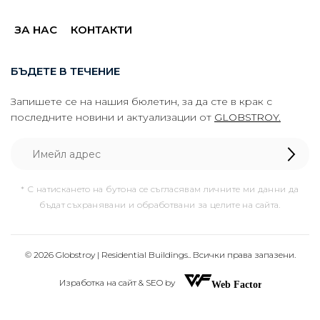
ЗА НАС
КОНТАКТИ
БЪДЕТЕ В ТЕЧЕНИЕ
Запишете се на нашия бюлетин, за да сте в крак с
последните новини и актуализации от
GLOBSTROY.
* С натискането на бутона се съгласявам личните ми данни да
бъдат съхранявани и обработвани за целите на сайта.
© 2026 Globstroy | Residential Buildings.. Всички права запазени.
Изработка на сайт & SEO by