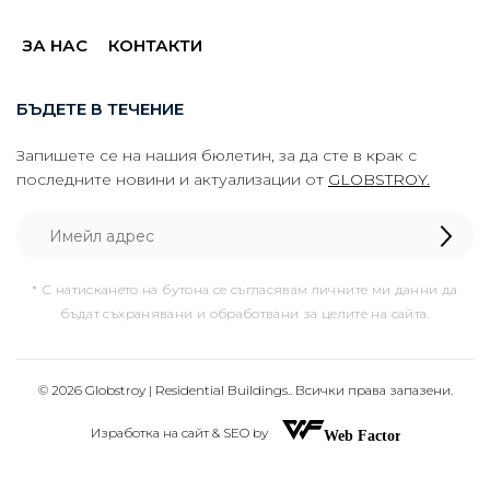
ЗА НАС
КОНТАКТИ
БЪДЕТЕ В ТЕЧЕНИЕ
Запишете се на нашия бюлетин, за да сте в крак с
последните новини и актуализации от
GLOBSTROY.
* С натискането на бутона се съгласявам личните ми данни да
бъдат съхранявани и обработвани за целите на сайта.
© 2026 Globstroy | Residential Buildings.. Всички права запазени.
Изработка на сайт & SEO by