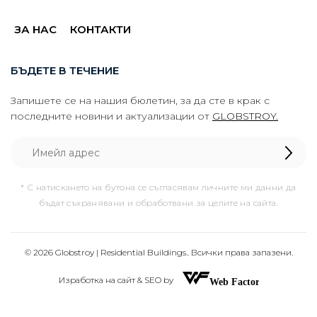
ЗА НАС
КОНТАКТИ
БЪДЕТЕ В ТЕЧЕНИЕ
Запишете се на нашия бюлетин, за да сте в крак с
последните новини и актуализации от
GLOBSTROY.
* С натискането на бутона се съгласявам личните ми данни да
бъдат съхранявани и обработвани за целите на сайта.
© 2026 Globstroy | Residential Buildings.. Всички права запазени.
Изработка на сайт & SEO by