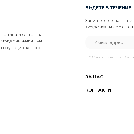
БЪДЕТЕ В ТЕЧЕНИЕ
Запишете се на нашия
актуализации от
GLOB
година и от тогава
да модерни жилищни
о и функционалност.
* С натискането на бут
ЗА НАС
КОНТАКТИ