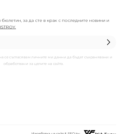
 бюлетин, за да сте в крак с последните новини и
STROY.
она се съгласявам личните ми данни да бъдат съхранявани и
обработвани за целите на сайта.
Изработка на сайт & SEO by