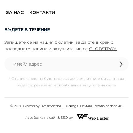
ЗА НАС
КОНТАКТИ
БЪДЕТЕ В ТЕЧЕНИЕ
Запишете се на нашия бюлетин, за да сте в крак с
последните новини и актуализации от
GLOBSTROY.
* С натискането на бутона се съгласявам личните ми данни да
бъдат съхранявани и обработвани за целите на сайта.
© 2026 Globstroy | Residential Buildings.. Всички права запазени.
Изработка на сайт & SEO by