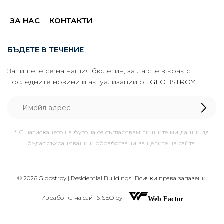
ЗА НАС
КОНТАКТИ
БЪДЕТЕ В ТЕЧЕНИЕ
Запишете се на нашия бюлетин, за да сте в крак с
последните новини и актуализации от
GLOBSTROY.
* С натискането на бутона се съгласявам личните ми данни да
бъдат съхранявани и обработвани за целите на сайта.
© 2026 Globstroy | Residential Buildings.. Всички права запазени.
Изработка на сайт & SEO by