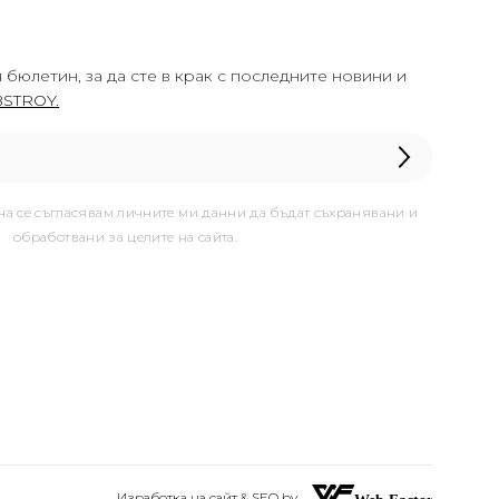
 бюлетин, за да сте в крак с последните новини и
STROY.
она се съгласявам личните ми данни да бъдат съхранявани и
обработвани за целите на сайта.
Изработка на сайт & SEO by