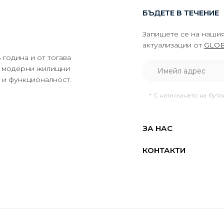
БЪДЕТЕ В ТЕЧЕНИЕ
Запишете се на нашия
актуализации от
GLOB
година и от тогава
да модерни жилищни
о и функционалност.
* С натискането на бут
ЗА НАС
КОНТАКТИ